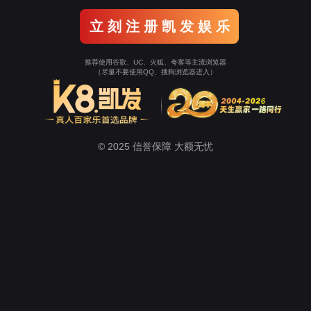
立 刻 注 册 凯 发 娱 乐
推荐使用谷歌、UC、火狐、夸客等主流浏览器
（尽量不要使用QQ、搜狗浏览器进入）
© 2025 信誉保障 大额无忧