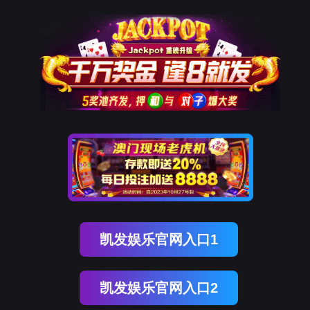
凯发娱乐官网入口1
凯发娱乐官网入口2