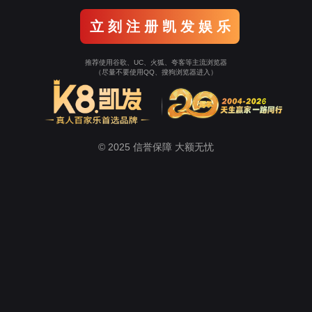
立 刻 注 册 凯 发 娱 乐
推荐使用谷歌、UC、火狐、夸客等主流浏览器
（尽量不要使用QQ、搜狗浏览器进入）
© 2025 信誉保障 大额无忧